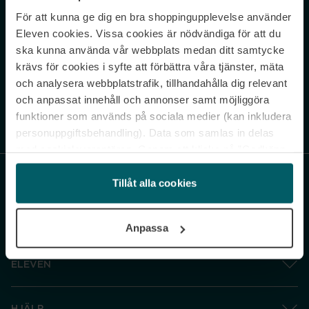
För att kunna ge dig en bra shoppingupplevelse använder
Never miss a beat.
Eleven cookies. Vissa cookies är nödvändiga för att du
Sign up to our newsletter.
ska kunna använda vår webbplats medan ditt samtycke
krävs för cookies i syfte att förbättra våra tjänster, mäta
E-postadress
och analysera webbplatstrafik, tillhandahålla dig relevant
och anpassat innehåll och annonser samt möjliggöra
funktioner som används på sociala medier (kan inkludera
Genom att prenumerera accepterar du vår
Integritetspolicy
. Avprenumerera
när som helst.
personuppgiftsbehandling). Data som samlas in delas
med cookieleverantören. Genom att klicka på ”Godkänn
och gå vidare” accepterar du samtliga cookies medan du
under ”Inställningar” kan anpassa användningen av
Tillåt alla cookies
cookies. Du kan återkalla ditt samtycke när som helst.
För mer information se vår Cookie Policy samt vår
Anpassa
Integritetspolicy.
ELEVEN
HJÄLP