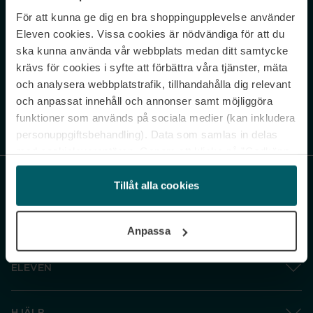
För att kunna ge dig en bra shoppingupplevelse använder
Never miss a beat.
Eleven cookies. Vissa cookies är nödvändiga för att du
Sign up to our newsletter.
ska kunna använda vår webbplats medan ditt samtycke
krävs för cookies i syfte att förbättra våra tjänster, mäta
E-postadress
och analysera webbplatstrafik, tillhandahålla dig relevant
och anpassat innehåll och annonser samt möjliggöra
funktioner som används på sociala medier (kan inkludera
Genom att prenumerera accepterar du vår
Integritetspolicy
. Avprenumerera
när som helst.
personuppgiftsbehandling). Data som samlas in delas
med cookieleverantören. Genom att klicka på ”Godkänn
och gå vidare” accepterar du samtliga cookies medan du
under ”Inställningar” kan anpassa användningen av
Tillåt alla cookies
cookies. Du kan återkalla ditt samtycke när som helst.
För mer information se vår Cookie Policy samt vår
Anpassa
Integritetspolicy.
ELEVEN
HJÄLP