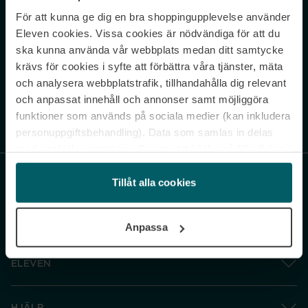
För att kunna ge dig en bra shoppingupplevelse använder
Never miss a beat.
Eleven cookies. Vissa cookies är nödvändiga för att du
Sign up to our newsletter.
ska kunna använda vår webbplats medan ditt samtycke
krävs för cookies i syfte att förbättra våra tjänster, mäta
E-postadress
och analysera webbplatstrafik, tillhandahålla dig relevant
och anpassat innehåll och annonser samt möjliggöra
funktioner som används på sociala medier (kan inkludera
Genom att prenumerera accepterar du vår
Integritetspolicy
. Avprenumerera
när som helst.
personuppgiftsbehandling). Data som samlas in delas
med cookieleverantören. Genom att klicka på ”Godkänn
och gå vidare” accepterar du samtliga cookies medan du
under ”Inställningar” kan anpassa användningen av
Tillåt alla cookies
cookies. Du kan återkalla ditt samtycke när som helst.
För mer information se vår Cookie Policy samt vår
Anpassa
Integritetspolicy.
ELEVEN
HJÄLP