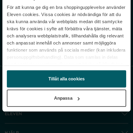
För att kunna ge dig en bra shoppingupplevelse använder
Never miss a beat.
Eleven cookies. Vissa cookies är nödvändiga för att du
Sign up to our newsletter.
ska kunna använda vår webbplats medan ditt samtycke
krävs för cookies i syfte att förbättra våra tjänster, mäta
E-postadress
och analysera webbplatstrafik, tillhandahålla dig relevant
och anpassat innehåll och annonser samt möjliggöra
funktioner som används på sociala medier (kan inkludera
Genom att prenumerera accepterar du vår
Integritetspolicy
. Avprenumerera
när som helst.
personuppgiftsbehandling). Data som samlas in delas
med cookieleverantören. Genom att klicka på ”Godkänn
och gå vidare” accepterar du samtliga cookies medan du
under ”Inställningar” kan anpassa användningen av
Tillåt alla cookies
cookies. Du kan återkalla ditt samtycke när som helst.
För mer information se vår Cookie Policy samt vår
Anpassa
Integritetspolicy.
ELEVEN
HJÄLP