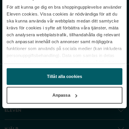
För att kunna ge dig en bra shoppingupplevelse använder
Never miss a beat.
Eleven cookies. Vissa cookies är nödvändiga för att du
Sign up to our newsletter.
ska kunna använda vår webbplats medan ditt samtycke
krävs för cookies i syfte att förbättra våra tjänster, mäta
E-postadress
och analysera webbplatstrafik, tillhandahålla dig relevant
och anpassat innehåll och annonser samt möjliggöra
funktioner som används på sociala medier (kan inkludera
Genom att prenumerera accepterar du vår
Integritetspolicy
. Avprenumerera
när som helst.
personuppgiftsbehandling). Data som samlas in delas
med cookieleverantören. Genom att klicka på ”Godkänn
och gå vidare” accepterar du samtliga cookies medan du
under ”Inställningar” kan anpassa användningen av
Tillåt alla cookies
cookies. Du kan återkalla ditt samtycke när som helst.
För mer information se vår Cookie Policy samt vår
Anpassa
Integritetspolicy.
ELEVEN
HJÄLP