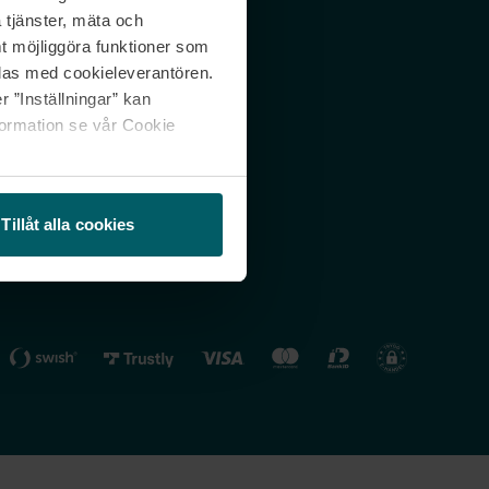
 tjänster, mäta och
 svar
Nordicfeel FI
mt möjliggöra funktioner som
lning
Nordicfeel NO
las med cookieleverantören.
 ”Inställningar” kan
formation se vår Cookie
Tillåt alla cookies