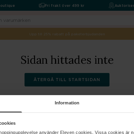
boutique
Fri frakt över 499 kr
Auktoriser
Upp till 25% rabatt på paketerbjudanden
Sidan hittades inte
ÅTERGÅ TILL STARTSIDAN
Information
ELEVEN
Hjälp
cookies
shoppingupplevelse använder Eleven cookies. Vissa cookies är n
Om oss
Kontakta oss