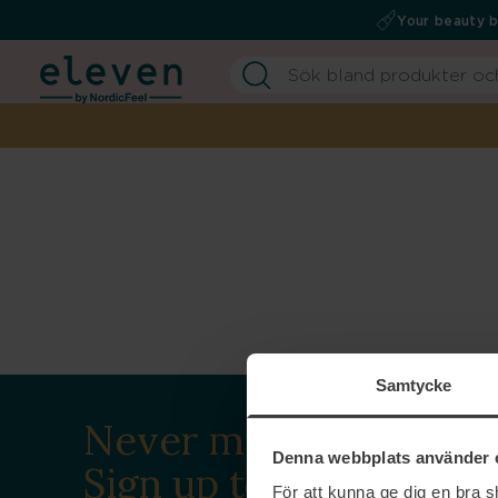
Your beauty 
Samtycke
Never miss a beat.
Denna webbplats använder 
Sign up to our
För att kunna ge dig en bra 