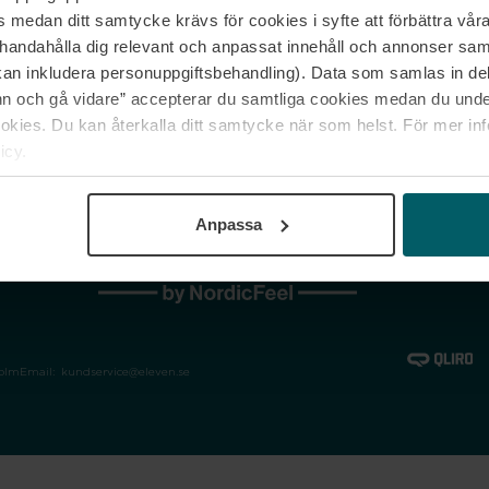
medan ditt samtycke krävs för cookies i syfte att förbättra våra
Jobba hos oss
Vanliga frågor &
illhandahålla dig relevant och anpassat innehåll och annonser sa
Våra varumärken
Spåra min bestäl
kan inkludera personuppgiftsbehandling). Data som samlas in de
Returer &
 och gå vidare” accepterar du samtliga cookies medan du under
reklamationer
ies. Du kan återkalla ditt samtycke när som helst. För mer in
icy.
Anpassa
holm
Email:
kundservice@eleven.se