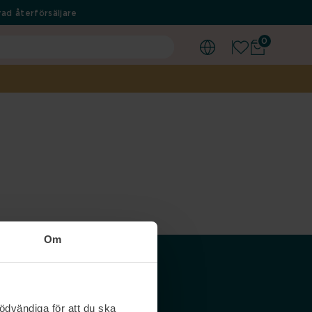
ad återförsäljare
0
Om
Våra siter
ödvändiga för att du ska
Nordicfeel SE