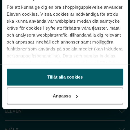
För att kunna ge dig en bra shoppingupplevelse använder
Never miss a beat.
Eleven cookies. Vissa cookies är nödvändiga för att du
Sign up to our newsletter.
ska kunna använda vår webbplats medan ditt samtycke
krävs för cookies i syfte att förbättra våra tjänster, mäta
E-postadress
och analysera webbplatstrafik, tillhandahålla dig relevant
och anpassat innehåll och annonser samt möjliggöra
funktioner som används på sociala medier (kan inkludera
Genom att prenumerera accepterar du vår
Integritetspolicy
. Avprenumerera
när som helst.
personuppgiftsbehandling). Data som samlas in delas
med cookieleverantören. Genom att klicka på ”Godkänn
och gå vidare” accepterar du samtliga cookies medan du
under ”Inställningar” kan anpassa användningen av
Tillåt alla cookies
cookies. Du kan återkalla ditt samtycke när som helst.
För mer information se vår Cookie Policy samt vår
Anpassa
Integritetspolicy.
ELEVEN
HJÄLP