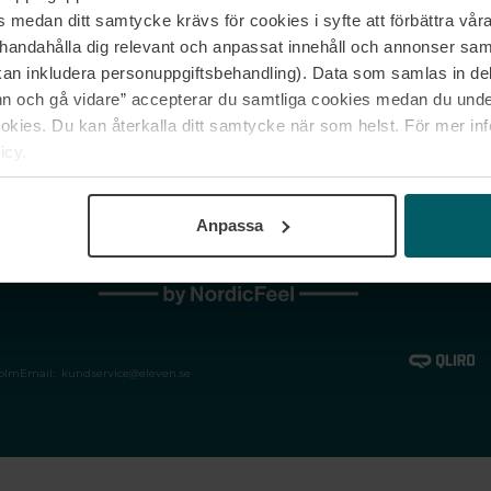
medan ditt samtycke krävs för cookies i syfte att förbättra våra
Jobba hos oss
Vanliga frågor &
illhandahålla dig relevant och anpassat innehåll och annonser sa
Våra varumärken
Spåra min bestäl
kan inkludera personuppgiftsbehandling). Data som samlas in de
Returer &
 och gå vidare” accepterar du samtliga cookies medan du under
reklamationer
ies. Du kan återkalla ditt samtycke när som helst. För mer in
icy.
Anpassa
holm
Email:
kundservice@eleven.se