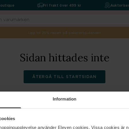
boutique
Fri frakt över 499 kr
Auktoriser
Upp till 25% rabatt på paketerbjudanden
Sidan hittades inte
ÅTERGÅ TILL STARTSIDAN
Information
ELEVEN
Hjälp
cookies
shoppingupplevelse använder Eleven cookies. Vissa cookies är n
Om oss
Kontakta oss