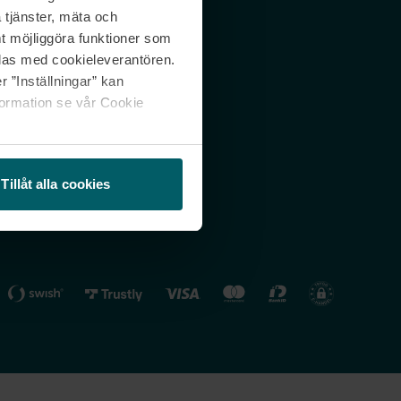
 tjänster, mäta och
 svar
Nordicfeel FI
mt möjliggöra funktioner som
lning
Nordicfeel NO
las med cookieleverantören.
 ”Inställningar” kan
formation se vår Cookie
Tillåt alla cookies