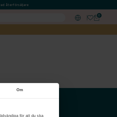
ad återförsäljare
0
Om
Våra siter
ödvändiga för att du ska
Nordicfeel SE