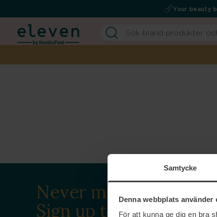
Your beauty 
Samtycke
Never miss a beat.
Denna webbplats använder 
Sign up to our
För att kunna ge dig en bra 