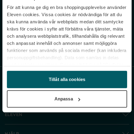
För att kunna ge dig en bra shoppingupplevelse använder
Never miss a beat.
Eleven cookies. Vissa cookies är nödvändiga för att du
Sign up to our newsletter.
ska kunna använda vår webbplats medan ditt samtycke
krävs för cookies i syfte att förbättra våra tjänster, mäta
E-postadress
och analysera webbplatstrafik, tillhandahålla dig relevant
och anpassat innehåll och annonser samt möjliggöra
funktioner som används på sociala medier (kan inkludera
Genom att prenumerera accepterar du vår
Integritetspolicy
. Avprenumerera
när som helst.
personuppgiftsbehandling). Data som samlas in delas
med cookieleverantören. Genom att klicka på ”Godkänn
och gå vidare” accepterar du samtliga cookies medan du
under ”Inställningar” kan anpassa användningen av
Tillåt alla cookies
cookies. Du kan återkalla ditt samtycke när som helst.
För mer information se vår Cookie Policy samt vår
Anpassa
Integritetspolicy.
ELEVEN
HJÄLP