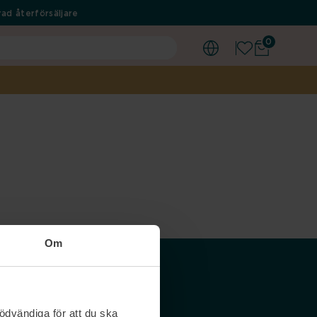
ad återförsäljare
0
Om
Våra siter
ödvändiga för att du ska
Nordicfeel SE