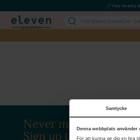
Your beauty 
Samtycke
Never miss a beat.
Denna webbplats använder 
Sign up to our
För att kunna ge dig en bra 