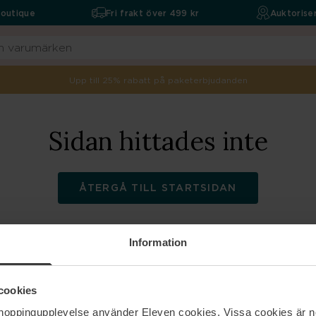
boutique
Fri frakt över 499 kr
Auktoriser
Upp till 25% rabatt på paketerbjudanden
Sidan hittades inte
ÅTERGÅ TILL STARTSIDAN
Information
ELEVEN
Hjälp
cookies
shoppingupplevelse använder Eleven cookies. Vissa cookies är n
Om oss
Kontakta oss