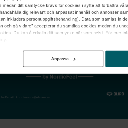
medan ditt samtycke krävs för cookies i syfte att förbättra våra
Jobba hos oss
Vanliga frågor &
illhandahålla dig relevant och anpassat innehåll och annonser sa
Våra varumärken
Spåra min bestäl
kan inkludera personuppgiftsbehandling). Data som samlas in de
Returer &
 och gå vidare” accepterar du samtliga cookies medan du under
reklamationer
ies. Du kan återkalla ditt samtycke när som helst. För mer in
icy.
Anpassa
holm
Email:
kundservice@eleven.se