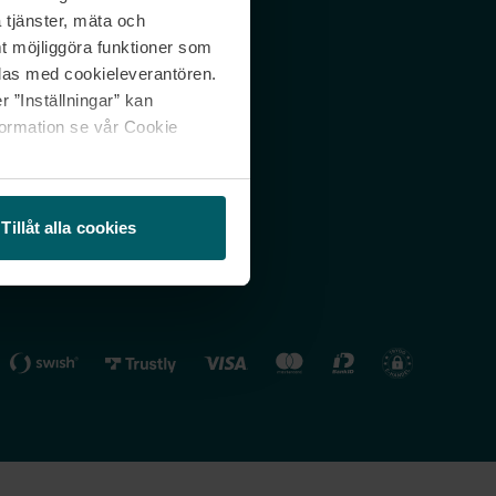
 tjänster, mäta och
 svar
Nordicfeel FI
mt möjliggöra funktioner som
lning
Nordicfeel NO
las med cookieleverantören.
 ”Inställningar” kan
formation se vår Cookie
Tillåt alla cookies