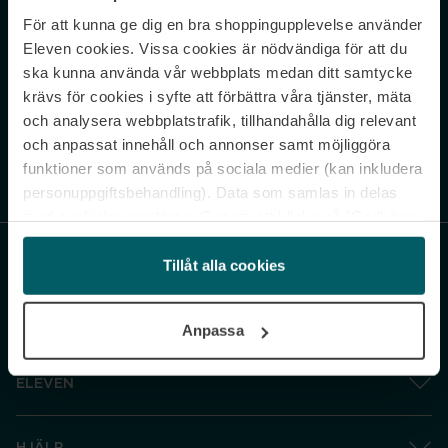
För att kunna ge dig en bra shoppingupplevelse använder
Never miss a beat.
Eleven cookies. Vissa cookies är nödvändiga för att du
Sign up to our newsletter.
ska kunna använda vår webbplats medan ditt samtycke
krävs för cookies i syfte att förbättra våra tjänster, mäta
E-postadress
och analysera webbplatstrafik, tillhandahålla dig relevant
och anpassat innehåll och annonser samt möjliggöra
funktioner som används på sociala medier (kan inkludera
Genom att prenumerera accepterar du vår
Integritetspolicy
. Avprenumerera
när som helst.
personuppgiftsbehandling). Data som samlas in delas
med cookieleverantören. Genom att klicka på ”Godkänn
och gå vidare” accepterar du samtliga cookies medan du
under ”Inställningar” kan anpassa användningen av
Tillåt alla cookies
cookies. Du kan återkalla ditt samtycke när som helst.
För mer information se vår Cookie Policy samt vår
Anpassa
Integritetspolicy.
ELEVEN
HJÄLP