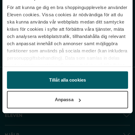
För att kunna ge dig en bra shoppingupplevelse använder
Never miss a beat.
Eleven cookies. Vissa cookies är nödvändiga för att du
Sign up to our newsletter.
ska kunna använda vår webbplats medan ditt samtycke
krävs för cookies i syfte att förbättra våra tjänster, mäta
E-postadress
och analysera webbplatstrafik, tillhandahålla dig relevant
och anpassat innehåll och annonser samt möjliggöra
funktioner som används på sociala medier (kan inkludera
Genom att prenumerera accepterar du vår
Integritetspolicy
. Avprenumerera
när som helst.
personuppgiftsbehandling). Data som samlas in delas
med cookieleverantören. Genom att klicka på ”Godkänn
och gå vidare” accepterar du samtliga cookies medan du
under ”Inställningar” kan anpassa användningen av
Tillåt alla cookies
cookies. Du kan återkalla ditt samtycke när som helst.
För mer information se vår Cookie Policy samt vår
Anpassa
Integritetspolicy.
ELEVEN
HJÄLP