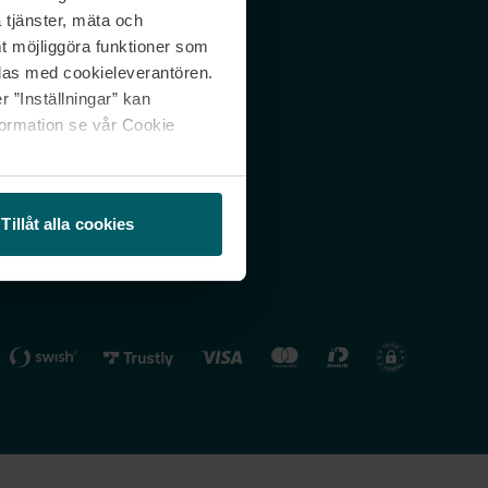
 tjänster, mäta och
 svar
Nordicfeel FI
mt möjliggöra funktioner som
lning
Nordicfeel NO
las med cookieleverantören.
 ”Inställningar” kan
formation se vår Cookie
Tillåt alla cookies