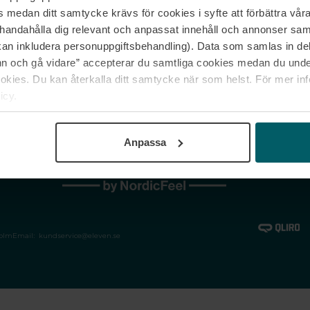
medan ditt samtycke krävs för cookies i syfte att förbättra våra
Jobba hos oss
Vanliga frågor &
illhandahålla dig relevant och anpassat innehåll och annonser sa
Våra varumärken
Spåra min bestäl
kan inkludera personuppgiftsbehandling). Data som samlas in de
Returer &
 och gå vidare” accepterar du samtliga cookies medan du under
reklamationer
ies. Du kan återkalla ditt samtycke när som helst. För mer in
icy.
Anpassa
holm
Email:
kundservice@eleven.se