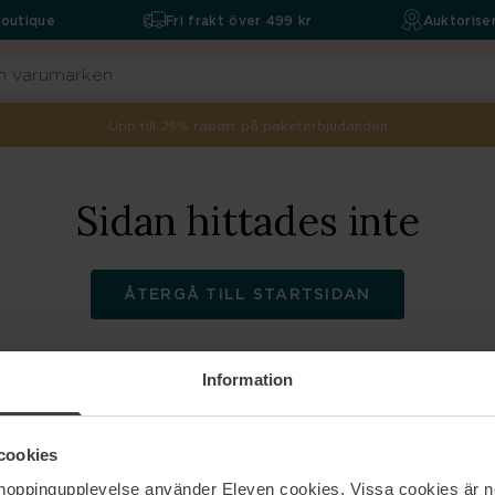
boutique
Fri frakt över 499 kr
Auktoriser
Upp till 25% rabatt på paketerbjudanden
Sidan hittades inte
ÅTERGÅ TILL STARTSIDAN
Information
ELEVEN
Hjälp
cookies
shoppingupplevelse använder Eleven cookies. Vissa cookies är n
Om oss
Kontakta oss