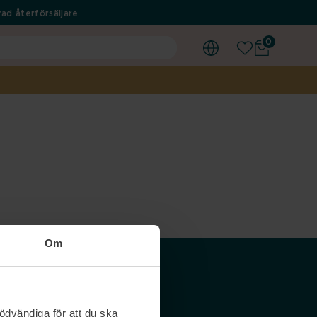
ad återförsäljare
0
Om
Våra siter
ödvändiga för att du ska
Nordicfeel SE