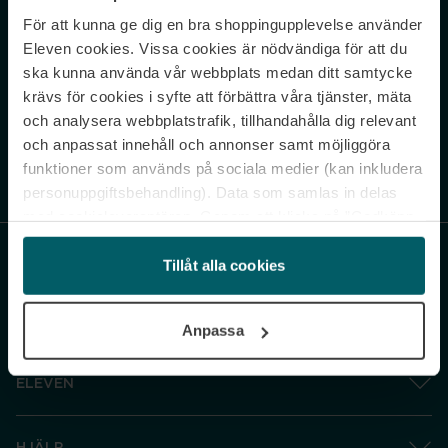
För att kunna ge dig en bra shoppingupplevelse använder
Never miss a beat.
Eleven cookies. Vissa cookies är nödvändiga för att du
Sign up to our newsletter.
ska kunna använda vår webbplats medan ditt samtycke
krävs för cookies i syfte att förbättra våra tjänster, mäta
E-postadress
och analysera webbplatstrafik, tillhandahålla dig relevant
och anpassat innehåll och annonser samt möjliggöra
funktioner som används på sociala medier (kan inkludera
Genom att prenumerera accepterar du vår
Integritetspolicy
. Avprenumerera
när som helst.
personuppgiftsbehandling). Data som samlas in delas
med cookieleverantören. Genom att klicka på ”Godkänn
och gå vidare” accepterar du samtliga cookies medan du
under ”Inställningar” kan anpassa användningen av
Tillåt alla cookies
cookies. Du kan återkalla ditt samtycke när som helst.
För mer information se vår Cookie Policy samt vår
Anpassa
Integritetspolicy.
ELEVEN
HJÄLP