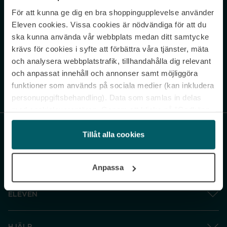
För att kunna ge dig en bra shoppingupplevelse använder
Never miss a beat.
Eleven cookies. Vissa cookies är nödvändiga för att du
Sign up to our newsletter.
ska kunna använda vår webbplats medan ditt samtycke
krävs för cookies i syfte att förbättra våra tjänster, mäta
E-postadress
och analysera webbplatstrafik, tillhandahålla dig relevant
och anpassat innehåll och annonser samt möjliggöra
funktioner som används på sociala medier (kan inkludera
Genom att prenumerera accepterar du vår
Integritetspolicy
. Avprenumerera
när som helst.
personuppgiftsbehandling). Data som samlas in delas
med cookieleverantören. Genom att klicka på ”Godkänn
och gå vidare” accepterar du samtliga cookies medan du
under ”Inställningar” kan anpassa användningen av
Tillåt alla cookies
cookies. Du kan återkalla ditt samtycke när som helst.
För mer information se vår Cookie Policy samt vår
Anpassa
Integritetspolicy.
ELEVEN
HJÄLP