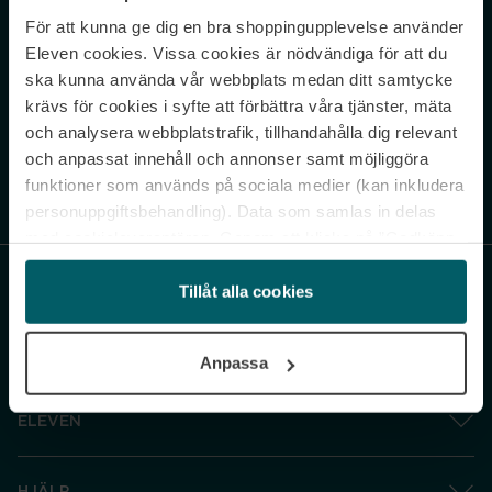
För att kunna ge dig en bra shoppingupplevelse använder
Never miss a beat.
Eleven cookies. Vissa cookies är nödvändiga för att du
Sign up to our newsletter.
ska kunna använda vår webbplats medan ditt samtycke
krävs för cookies i syfte att förbättra våra tjänster, mäta
E-postadress
och analysera webbplatstrafik, tillhandahålla dig relevant
och anpassat innehåll och annonser samt möjliggöra
funktioner som används på sociala medier (kan inkludera
Genom att prenumerera accepterar du vår
Integritetspolicy
. Avprenumerera
när som helst.
personuppgiftsbehandling). Data som samlas in delas
med cookieleverantören. Genom att klicka på ”Godkänn
och gå vidare” accepterar du samtliga cookies medan du
under ”Inställningar” kan anpassa användningen av
Tillåt alla cookies
cookies. Du kan återkalla ditt samtycke när som helst.
För mer information se vår Cookie Policy samt vår
Anpassa
Integritetspolicy.
ELEVEN
HJÄLP