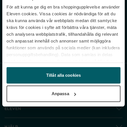
För att kunna ge dig en bra shoppingupplevelse använder
Never miss a beat.
Eleven cookies. Vissa cookies är nödvändiga för att du
Sign up to our newsletter.
ska kunna använda vår webbplats medan ditt samtycke
krävs för cookies i syfte att förbättra våra tjänster, mäta
E-postadress
och analysera webbplatstrafik, tillhandahålla dig relevant
och anpassat innehåll och annonser samt möjliggöra
funktioner som används på sociala medier (kan inkludera
Genom att prenumerera accepterar du vår
Integritetspolicy
. Avprenumerera
när som helst.
personuppgiftsbehandling). Data som samlas in delas
med cookieleverantören. Genom att klicka på ”Godkänn
och gå vidare” accepterar du samtliga cookies medan du
under ”Inställningar” kan anpassa användningen av
Tillåt alla cookies
cookies. Du kan återkalla ditt samtycke när som helst.
För mer information se vår Cookie Policy samt vår
Anpassa
Integritetspolicy.
ELEVEN
HJÄLP