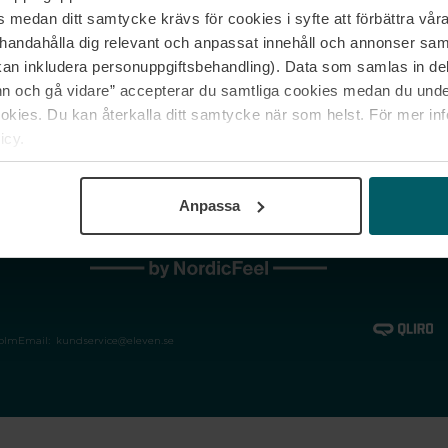
medan ditt samtycke krävs för cookies i syfte att förbättra våra
Jobba hos oss
Vanliga frågor &
illhandahålla dig relevant och anpassat innehåll och annonser sa
Våra varumärken
Spåra min bestäl
kan inkludera personuppgiftsbehandling). Data som samlas in de
Returer &
 och gå vidare” accepterar du samtliga cookies medan du under
reklamationer
ies. Du kan återkalla ditt samtycke när som helst. För mer in
icy.
Anpassa
holm
Email:
kundservice@eleven.se