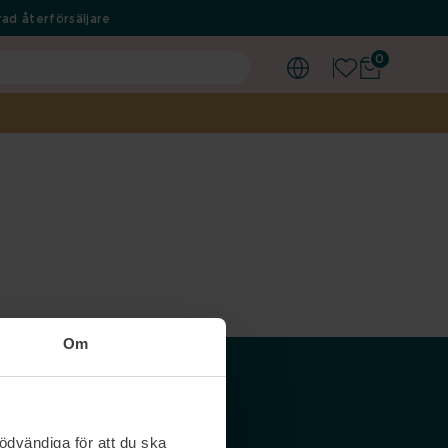
ad återförsäljare
0
Om
Våra siter
ödvändiga för att du ska
Nordicfeel SE