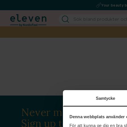
Your beauty 
Samtycke
Never miss a beat.
Denna webbplats använder 
Sign up to our
För att kunna ge dig en bra 