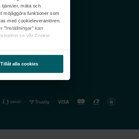
 tjänster, mäta och
 svar
Nordicfeel FI
mt möjliggöra funktioner som
lning
Nordicfeel NO
las med cookieleverantören.
 ”Inställningar” kan
formation se vår Cookie
Tillåt alla cookies