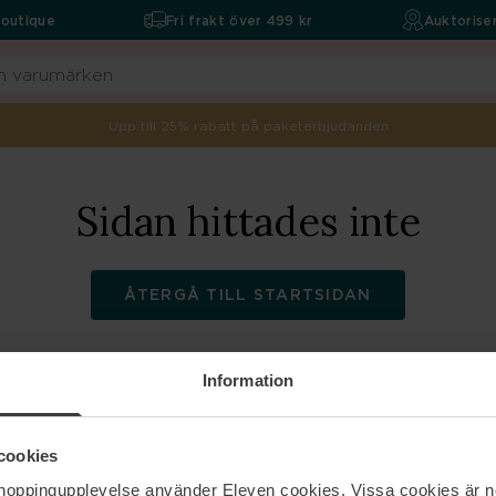
boutique
Fri frakt över 499 kr
Auktoriser
Upp till 25% rabatt på paketerbjudanden
Sidan hittades inte
ÅTERGÅ TILL STARTSIDAN
Information
ELEVEN
Hjälp
cookies
shoppingupplevelse använder Eleven cookies. Vissa cookies är n
Om oss
Kontakta oss