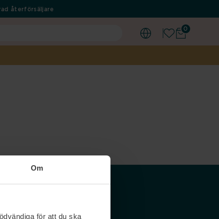
ad återförsäljare
0
Om
Våra siter
ödvändiga för att du ska
Nordicfeel SE