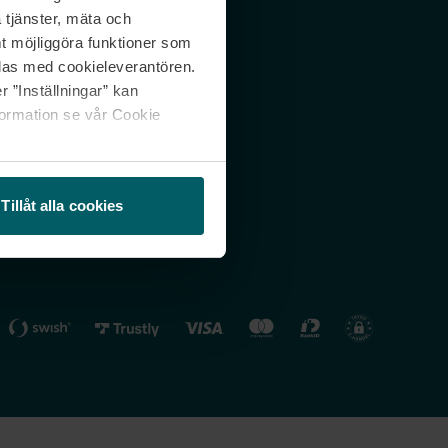
 tjänster, mäta och
 svar
Nordicfeel FI
mt möjliggöra funktioner som
lning
Nordicfeel NO
las med cookieleverantören.
 ”Inställningar” kan
formation se vår Cookie
Tillåt alla cookies