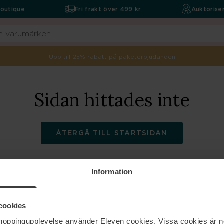
boutique
Fri frakt över 499 kr
Auktoriser
Upp till 25% rabatt på paketerbjudanden
Sidan hittades inte
ÅTERGÅ TILL STARTSIDAN
Information
ELEVEN
Hjälp
cookies
shoppingupplevelse använder Eleven cookies. Vissa cookies är n
Om oss
Kontakta oss