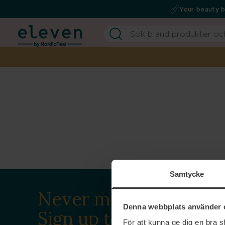
Your beauty 
Samtycke
Never miss a beat.
Denna webbplats använder 
Sign up to our
För att kunna ge dig en bra 