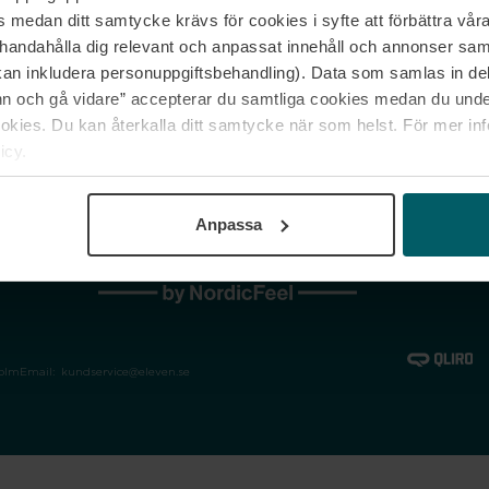
medan ditt samtycke krävs för cookies i syfte att förbättra våra
Jobba hos oss
Vanliga frågor &
illhandahålla dig relevant och anpassat innehåll och annonser sa
Våra varumärken
Spåra min bestäl
kan inkludera personuppgiftsbehandling). Data som samlas in de
Returer &
 och gå vidare” accepterar du samtliga cookies medan du under
reklamationer
ies. Du kan återkalla ditt samtycke när som helst. För mer in
icy.
Anpassa
holm
Email:
kundservice@eleven.se