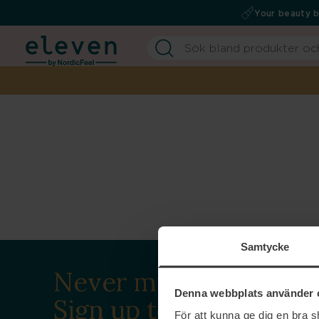
Your beauty 
Samtycke
Never miss a beat.
Denna webbplats använder 
Sign up to our
För att kunna ge dig en bra 