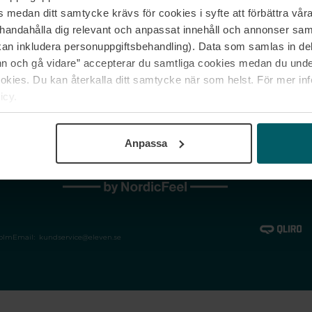
medan ditt samtycke krävs för cookies i syfte att förbättra våra
Jobba hos oss
Vanliga frågor &
illhandahålla dig relevant och anpassat innehåll och annonser sa
Våra varumärken
Spåra min bestäl
kan inkludera personuppgiftsbehandling). Data som samlas in de
Returer &
 och gå vidare” accepterar du samtliga cookies medan du under
reklamationer
ies. Du kan återkalla ditt samtycke när som helst. För mer in
icy.
Anpassa
holm
Email:
kundservice@eleven.se