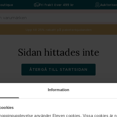
boutique
Fri frakt över 499 kr
Auktoriser
Upp till 25% rabatt på paketerbjudanden
Sidan hittades inte
ÅTERGÅ TILL STARTSIDAN
Information
ELEVEN
Hjälp
cookies
shoppingupplevelse använder Eleven cookies. Vissa cookies är n
Om oss
Kontakta oss