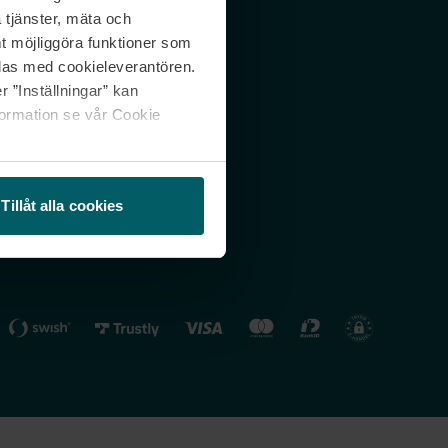
 tjänster, mäta och
 svar
Nordicfeel FI
mt möjliggöra funktioner som
lning
Nordicfeel NO
las med cookieleverantören.
 ”Inställningar” kan
formation se vår Cookie
Tillåt alla cookies