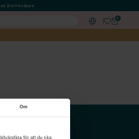
ad återförsäljare
0
Om
Våra siter
ödvändiga för att du ska
Nordicfeel SE