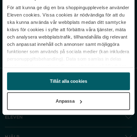
För att kunna ge dig en bra shoppingupplevelse använder
Never miss a beat.
Eleven cookies. Vissa cookies är nödvändiga för att du
Sign up to our newsletter.
ska kunna använda vår webbplats medan ditt samtycke
krävs för cookies i syfte att förbättra våra tjänster, mäta
E-postadress
och analysera webbplatstrafik, tillhandahålla dig relevant
och anpassat innehåll och annonser samt möjliggöra
funktioner som används på sociala medier (kan inkludera
Genom att prenumerera accepterar du vår
Integritetspolicy
. Avprenumerera
när som helst.
personuppgiftsbehandling). Data som samlas in delas
med cookieleverantören. Genom att klicka på ”Godkänn
och gå vidare” accepterar du samtliga cookies medan du
under ”Inställningar” kan anpassa användningen av
Tillåt alla cookies
cookies. Du kan återkalla ditt samtycke när som helst.
För mer information se vår Cookie Policy samt vår
Anpassa
Integritetspolicy.
ELEVEN
HJÄLP