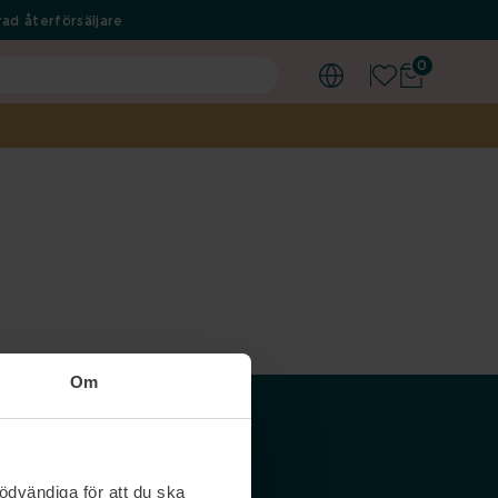
ad återförsäljare
0
Om
Våra siter
ödvändiga för att du ska
Nordicfeel SE