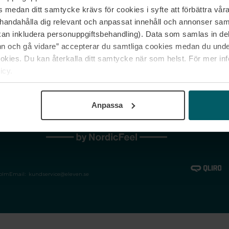
medan ditt samtycke krävs för cookies i syfte att förbättra våra
Jobba hos oss
Vanliga frågor &
illhandahålla dig relevant och anpassat innehåll och annonser sa
Våra varumärken
Spåra min bestäl
kan inkludera personuppgiftsbehandling). Data som samlas in de
Returer &
 och gå vidare” accepterar du samtliga cookies medan du under
reklamationer
ies. Du kan återkalla ditt samtycke när som helst. För mer in
icy.
Anpassa
holm
Email:
kundservice@eleven.se