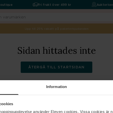
boutique
Fri frakt över 499 kr
Auktoriser
Upp till 25% rabatt på paketerbjudanden
Sidan hittades inte
ÅTERGÅ TILL STARTSIDAN
Information
ELEVEN
Hjälp
cookies
shoppingupplevelse använder Eleven cookies. Vissa cookies är n
Om oss
Kontakta oss