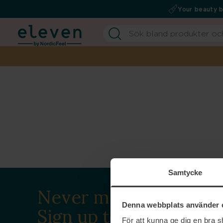
Your beauty 
Samtycke
Never miss a beat.
Denna webbplats använder 
Sign up to our
För att kunna ge dig en bra 