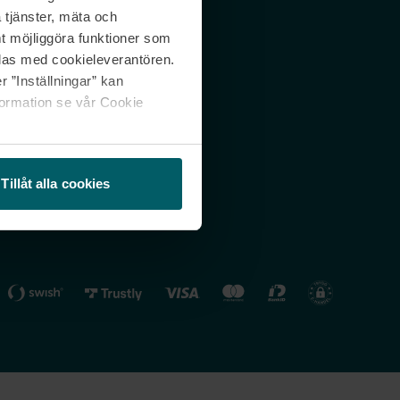
 tjänster, mäta och
 svar
Nordicfeel FI
mt möjliggöra funktioner som
lning
Nordicfeel NO
las med cookieleverantören.
 ”Inställningar” kan
formation se vår Cookie
Tillåt alla cookies