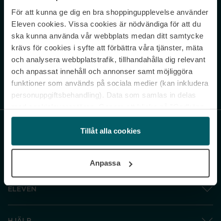
För att kunna ge dig en bra shoppingupplevelse använder
Never miss a beat.
Eleven cookies. Vissa cookies är nödvändiga för att du
Sign up to our newsletter.
ska kunna använda vår webbplats medan ditt samtycke
krävs för cookies i syfte att förbättra våra tjänster, mäta
E-postadress
och analysera webbplatstrafik, tillhandahålla dig relevant
och anpassat innehåll och annonser samt möjliggöra
funktioner som används på sociala medier (kan inkludera
Genom att prenumerera accepterar du vår
Integritetspolicy
. Avprenumerera
när som helst.
personuppgiftsbehandling). Data som samlas in delas
med cookieleverantören. Genom att klicka på ”Godkänn
och gå vidare” accepterar du samtliga cookies medan du
under ”Inställningar” kan anpassa användningen av
Tillåt alla cookies
cookies. Du kan återkalla ditt samtycke när som helst.
För mer information se vår Cookie Policy samt vår
Anpassa
Integritetspolicy.
ELEVEN
HJÄLP