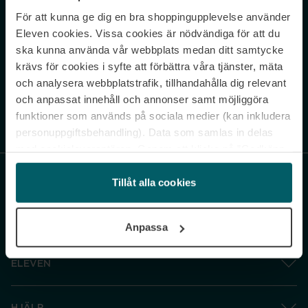
För att kunna ge dig en bra shoppingupplevelse använder
Never miss a beat.
Eleven cookies. Vissa cookies är nödvändiga för att du
Sign up to our newsletter.
ska kunna använda vår webbplats medan ditt samtycke
krävs för cookies i syfte att förbättra våra tjänster, mäta
E-postadress
och analysera webbplatstrafik, tillhandahålla dig relevant
och anpassat innehåll och annonser samt möjliggöra
funktioner som används på sociala medier (kan inkludera
Genom att prenumerera accepterar du vår
Integritetspolicy
. Avprenumerera
när som helst.
personuppgiftsbehandling). Data som samlas in delas
med cookieleverantören. Genom att klicka på ”Godkänn
och gå vidare” accepterar du samtliga cookies medan du
under ”Inställningar” kan anpassa användningen av
Tillåt alla cookies
cookies. Du kan återkalla ditt samtycke när som helst.
För mer information se vår Cookie Policy samt vår
Anpassa
Integritetspolicy.
ELEVEN
HJÄLP