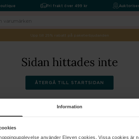
boutique
Fri frakt över 499 kr
Auktoriser
Upp till 25% rabatt på paketerbjudanden
Sidan hittades inte
ÅTERGÅ TILL STARTSIDAN
Information
ELEVEN
Hjälp
cookies
shoppingupplevelse använder Eleven cookies. Vissa cookies är n
Om oss
Kontakta oss