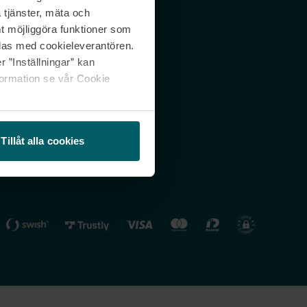
 tjänster, mäta och
 svar
Nordicfeel FI
mt möjliggöra funktioner som
lning
Nordicfeel NO
las med cookieleverantören.
 ”Inställningar” kan
formation se vår Cookie
Tillåt alla cookies