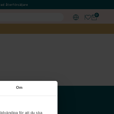
ad återförsäljare
0
Om
Våra siter
ödvändiga för att du ska
Nordicfeel SE