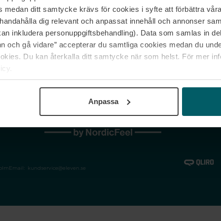
medan ditt samtycke krävs för cookies i syfte att förbättra våra
Jobba hos oss
Vanliga frågor &
illhandahålla dig relevant och anpassat innehåll och annonser sa
Våra varumärken
Spåra min bestäl
kan inkludera personuppgiftsbehandling). Data som samlas in de
Returer &
 och gå vidare” accepterar du samtliga cookies medan du under
reklamationer
ies. Du kan återkalla ditt samtycke när som helst. För mer in
icy.
Anpassa
holm
Email:
kundservice@eleven.se