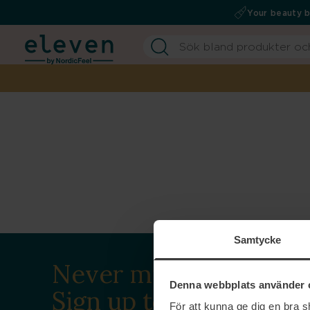
Your beauty 
Samtycke
Never miss a beat.
Denna webbplats använder 
Sign up to our
För att kunna ge dig en bra 