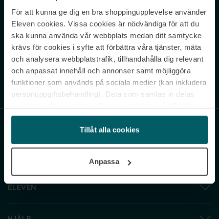
För att kunna ge dig en bra shoppingupplevelse använder
Never miss a beat.
Eleven cookies. Vissa cookies är nödvändiga för att du
Sign up to our newsletter.
ska kunna använda vår webbplats medan ditt samtycke
krävs för cookies i syfte att förbättra våra tjänster, mäta
E-postadress
och analysera webbplatstrafik, tillhandahålla dig relevant
och anpassat innehåll och annonser samt möjliggöra
funktioner som används på sociala medier (kan inkludera
Genom att prenumerera accepterar du vår
Integritetspolicy
. Avprenumerera
när som helst.
personuppgiftsbehandling). Data som samlas in delas
med cookieleverantören. Genom att klicka på ”Godkänn
och gå vidare” accepterar du samtliga cookies medan du
under ”Inställningar” kan anpassa användningen av
Tillåt alla cookies
cookies. Du kan återkalla ditt samtycke när som helst.
För mer information se vår Cookie Policy samt vår
Anpassa
Integritetspolicy.
ELEVEN
HJÄLP