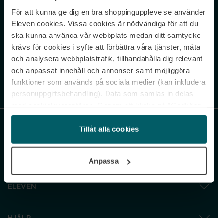
För att kunna ge dig en bra shoppingupplevelse använder
Never miss a beat.
Eleven cookies. Vissa cookies är nödvändiga för att du
Sign up to our newsletter.
ska kunna använda vår webbplats medan ditt samtycke
krävs för cookies i syfte att förbättra våra tjänster, mäta
E-postadress
och analysera webbplatstrafik, tillhandahålla dig relevant
och anpassat innehåll och annonser samt möjliggöra
funktioner som används på sociala medier (kan inkludera
Genom att prenumerera accepterar du vår
Integritetspolicy
. Avprenumerera
när som helst.
personuppgiftsbehandling). Data som samlas in delas
med cookieleverantören. Genom att klicka på ”Godkänn
och gå vidare” accepterar du samtliga cookies medan du
under ”Inställningar” kan anpassa användningen av
Tillåt alla cookies
cookies. Du kan återkalla ditt samtycke när som helst.
För mer information se vår Cookie Policy samt vår
Anpassa
Integritetspolicy.
ELEVEN
HJÄLP