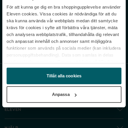
För att kunna ge dig en bra shoppingupplevelse använder
Never miss a beat.
Eleven cookies. Vissa cookies är nödvändiga för att du
Sign up to our newsletter.
ska kunna använda vår webbplats medan ditt samtycke
krävs för cookies i syfte att förbättra våra tjänster, mäta
E-postadress
och analysera webbplatstrafik, tillhandahålla dig relevant
och anpassat innehåll och annonser samt möjliggöra
funktioner som används på sociala medier (kan inkludera
Genom att prenumerera accepterar du vår
Integritetspolicy
. Avprenumerera
när som helst.
personuppgiftsbehandling). Data som samlas in delas
med cookieleverantören. Genom att klicka på ”Godkänn
och gå vidare” accepterar du samtliga cookies medan du
under ”Inställningar” kan anpassa användningen av
Tillåt alla cookies
cookies. Du kan återkalla ditt samtycke när som helst.
För mer information se vår Cookie Policy samt vår
Anpassa
Integritetspolicy.
ELEVEN
HJÄLP