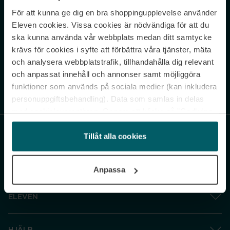
För att kunna ge dig en bra shoppingupplevelse använder
Never miss a beat.
Eleven cookies. Vissa cookies är nödvändiga för att du
Sign up to our newsletter.
ska kunna använda vår webbplats medan ditt samtycke
krävs för cookies i syfte att förbättra våra tjänster, mäta
E-postadress
och analysera webbplatstrafik, tillhandahålla dig relevant
och anpassat innehåll och annonser samt möjliggöra
funktioner som används på sociala medier (kan inkludera
Genom att prenumerera accepterar du vår
Integritetspolicy
. Avprenumerera
när som helst.
personuppgiftsbehandling). Data som samlas in delas
med cookieleverantören. Genom att klicka på ”Godkänn
och gå vidare” accepterar du samtliga cookies medan du
under ”Inställningar” kan anpassa användningen av
Tillåt alla cookies
cookies. Du kan återkalla ditt samtycke när som helst.
För mer information se vår Cookie Policy samt vår
Anpassa
Integritetspolicy.
ELEVEN
HJÄLP