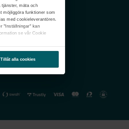
 tjänster, mäta och
 svar
Nordicfeel FI
mt möjliggöra funktioner som
lning
Nordicfeel NO
las med cookieleverantören.
 ”Inställningar” kan
formation se vår Cookie
Tillåt alla cookies