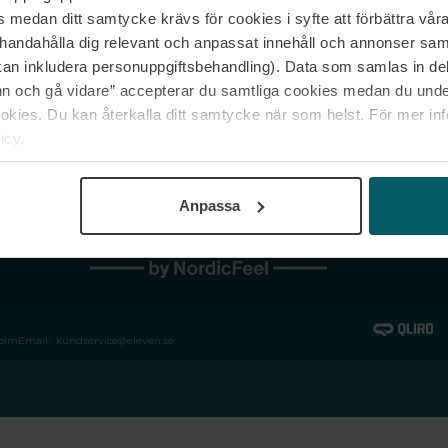
medan ditt samtycke krävs för cookies i syfte att förbättra våra
Jobba hos oss
Vanliga frågor &
illhandahålla dig relevant och anpassat innehåll och annonser sa
Våra varumärken
Spåra min bestäl
kan inkludera personuppgiftsbehandling). Data som samlas in de
Returer &
 och gå vidare” accepterar du samtliga cookies medan du under
reklamationer
ies. Du kan återkalla ditt samtycke när som helst. För mer in
icy.
Anpassa
holm
Email:
kundservice@eleven.se