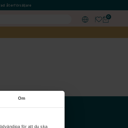
ad återförsäljare
0
Om
Våra siter
ödvändiga för att du ska
Nordicfeel SE