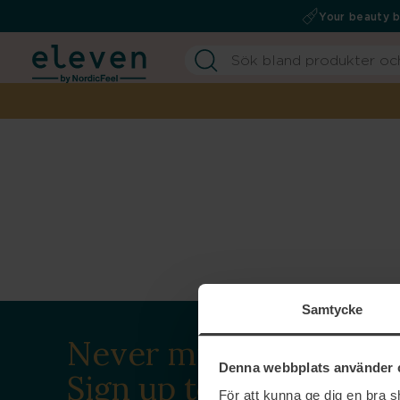
Your beauty 
Samtycke
Never miss a beat.
Denna webbplats använder 
Sign up to our
För att kunna ge dig en bra 