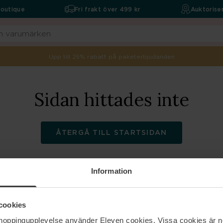
boutique
Fri frakt över 499 kr
Auktoriser
Upp till 25% rabatt på paketerbjudanden
Sidan hittades inte
ÅTERGÅ TILL STARTSIDAN
Information
ELEVEN
Hjälp
cookies
shoppingupplevelse använder Eleven cookies. Vissa cookies är n
Om oss
Kontakta oss