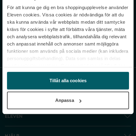
För att kunna ge dig en bra shoppingupplevelse använder
Never miss a beat.
Eleven cookies. Vissa cookies är nödvändiga för att du
Sign up to our newsletter.
ska kunna använda vår webbplats medan ditt samtycke
krävs för cookies i syfte att förbättra våra tjänster, mäta
E-postadress
och analysera webbplatstrafik, tillhandahålla dig relevant
och anpassat innehåll och annonser samt möjliggöra
funktioner som används på sociala medier (kan inkludera
Genom att prenumerera accepterar du vår
Integritetspolicy
. Avprenumerera
när som helst.
personuppgiftsbehandling). Data som samlas in delas
med cookieleverantören. Genom att klicka på ”Godkänn
och gå vidare” accepterar du samtliga cookies medan du
under ”Inställningar” kan anpassa användningen av
Tillåt alla cookies
cookies. Du kan återkalla ditt samtycke när som helst.
För mer information se vår Cookie Policy samt vår
Anpassa
Integritetspolicy.
ELEVEN
HJÄLP