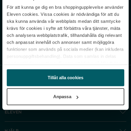
För att kunna ge dig en bra shoppingupplevelse använder
Never miss a beat.
Eleven cookies. Vissa cookies är nödvändiga för att du
Sign up to our newsletter.
ska kunna använda vår webbplats medan ditt samtycke
krävs för cookies i syfte att förbättra våra tjänster, mäta
E-postadress
och analysera webbplatstrafik, tillhandahålla dig relevant
och anpassat innehåll och annonser samt möjliggöra
funktioner som används på sociala medier (kan inkludera
Genom att prenumerera accepterar du vår
Integritetspolicy
. Avprenumerera
när som helst.
personuppgiftsbehandling). Data som samlas in delas
med cookieleverantören. Genom att klicka på ”Godkänn
och gå vidare” accepterar du samtliga cookies medan du
under ”Inställningar” kan anpassa användningen av
Tillåt alla cookies
cookies. Du kan återkalla ditt samtycke när som helst.
För mer information se vår Cookie Policy samt vår
Anpassa
Integritetspolicy.
ELEVEN
HJÄLP