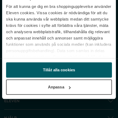
För att kunna ge dig en bra shoppingupplevelse använder
Never miss a beat.
Eleven cookies. Vissa cookies är nödvändiga för att du
Sign up to our newsletter.
ska kunna använda vår webbplats medan ditt samtycke
krävs för cookies i syfte att förbättra våra tjänster, mäta
E-postadress
och analysera webbplatstrafik, tillhandahålla dig relevant
och anpassat innehåll och annonser samt möjliggöra
funktioner som används på sociala medier (kan inkludera
Genom att prenumerera accepterar du vår
Integritetspolicy
. Avprenumerera
när som helst.
personuppgiftsbehandling). Data som samlas in delas
med cookieleverantören. Genom att klicka på ”Godkänn
och gå vidare” accepterar du samtliga cookies medan du
under ”Inställningar” kan anpassa användningen av
Tillåt alla cookies
cookies. Du kan återkalla ditt samtycke när som helst.
För mer information se vår Cookie Policy samt vår
Anpassa
Integritetspolicy.
ELEVEN
HJÄLP