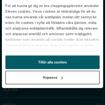
För att kunna ge dig en bra shoppingupplevelse använder
Never miss a beat.
Eleven cookies. Vissa cookies är nödvändiga för att du
Sign up to our newsletter.
ska kunna använda vår webbplats medan ditt samtycke
krävs för cookies i syfte att förbättra våra tjänster, mäta
E-postadress
och analysera webbplatstrafik, tillhandahålla dig relevant
och anpassat innehåll och annonser samt möjliggöra
funktioner som används på sociala medier (kan inkludera
Genom att prenumerera accepterar du vår
Integritetspolicy
. Avprenumerera
när som helst.
personuppgiftsbehandling). Data som samlas in delas
med cookieleverantören. Genom att klicka på ”Godkänn
och gå vidare” accepterar du samtliga cookies medan du
under ”Inställningar” kan anpassa användningen av
Tillåt alla cookies
cookies. Du kan återkalla ditt samtycke när som helst.
För mer information se vår Cookie Policy samt vår
Anpassa
Integritetspolicy.
ELEVEN
HJÄLP