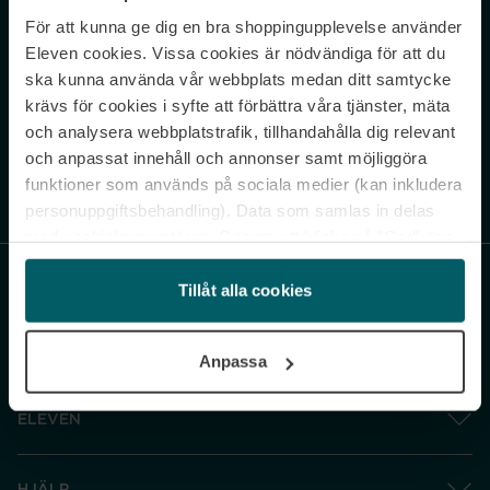
För att kunna ge dig en bra shoppingupplevelse använder
Never miss a beat.
Eleven cookies. Vissa cookies är nödvändiga för att du
Sign up to our newsletter.
ska kunna använda vår webbplats medan ditt samtycke
krävs för cookies i syfte att förbättra våra tjänster, mäta
E-postadress
och analysera webbplatstrafik, tillhandahålla dig relevant
och anpassat innehåll och annonser samt möjliggöra
funktioner som används på sociala medier (kan inkludera
Genom att prenumerera accepterar du vår
Integritetspolicy
. Avprenumerera
när som helst.
personuppgiftsbehandling). Data som samlas in delas
med cookieleverantören. Genom att klicka på ”Godkänn
och gå vidare” accepterar du samtliga cookies medan du
under ”Inställningar” kan anpassa användningen av
Tillåt alla cookies
cookies. Du kan återkalla ditt samtycke när som helst.
För mer information se vår Cookie Policy samt vår
Anpassa
Integritetspolicy.
ELEVEN
HJÄLP