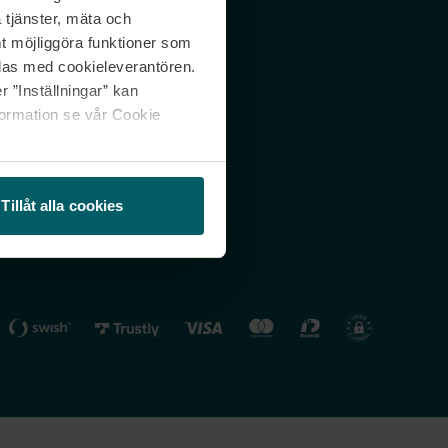
 tjänster, mäta och
 svar
Nordicfeel FI
mt möjliggöra funktioner som
lning
Nordicfeel NO
las med cookieleverantören.
 ”Inställningar” kan
formation se vår Cookie
Tillåt alla cookies