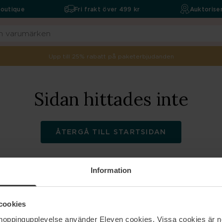
boutique
Fri frakt över 499 kr
Auktoriser
Upp till 25% rabatt på paketerbjudanden
Sidan hittades inte
ÅTERGÅ TILL STARTSIDAN
Information
ELEVEN
Hjälp
cookies
shoppingupplevelse använder Eleven cookies. Vissa cookies är n
Om oss
Kontakta oss