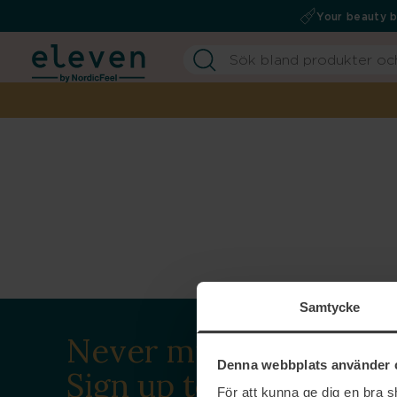
Your beauty 
Samtycke
Never miss a beat.
Denna webbplats använder 
Sign up to our
För att kunna ge dig en bra 