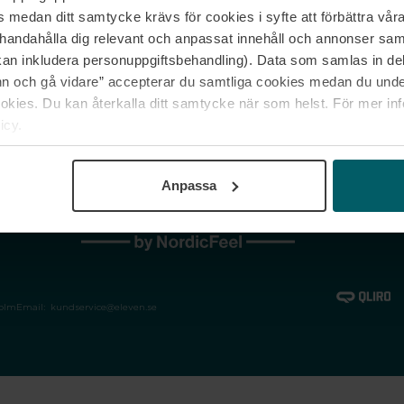
medan ditt samtycke krävs för cookies i syfte att förbättra våra
Jobba hos oss
Vanliga frågor &
illhandahålla dig relevant och anpassat innehåll och annonser sa
Våra varumärken
Spåra min bestäl
kan inkludera personuppgiftsbehandling). Data som samlas in de
Returer &
 och gå vidare” accepterar du samtliga cookies medan du under
reklamationer
ies. Du kan återkalla ditt samtycke när som helst. För mer in
icy.
Anpassa
holm
Email:
kundservice@eleven.se