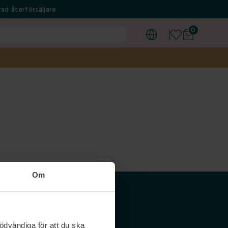
ad återförsäljare
0
Om
Våra siter
ödvändiga för att du ska
Nordicfeel SE