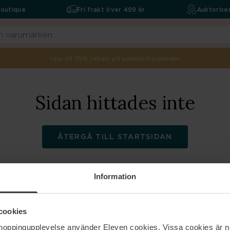
boutique
Fri frakt över 499 kr
Auktoriser
Upp till 25% rabatt på paketerbjudanden
Sidan hittades inte
ÅTERGÅ TILL STARTSIDAN
Information
ELEVEN
Hjälp
cookies
shoppingupplevelse använder Eleven cookies. Vissa cookies är n
Om oss
Kontakta oss