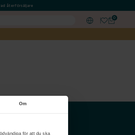
ad återförsäljare
0
Om
Våra siter
ödvändiga för att du ska
Nordicfeel SE