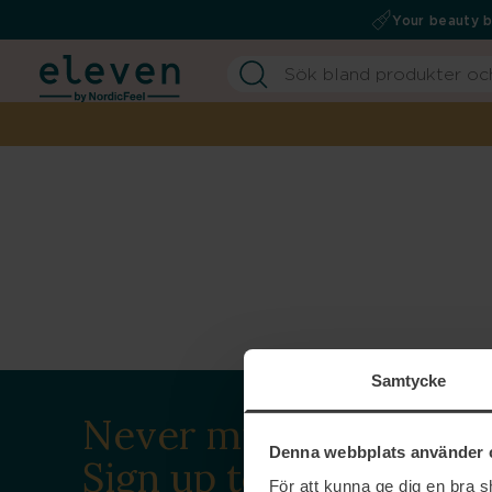
Your beauty 
Samtycke
Never miss a beat.
Denna webbplats använder 
Sign up to our
För att kunna ge dig en bra 