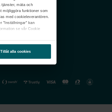
 tjänster, mäta och
 svar
Nordicfeel FI
mt möjliggöra funktioner som
lning
Nordicfeel NO
las med cookieleverantören.
 ”Inställningar” kan
formation se vår Cookie
Tillåt alla cookies