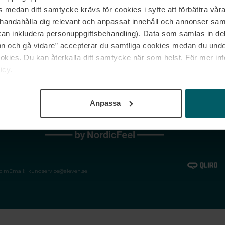
medan ditt samtycke krävs för cookies i syfte att förbättra våra
Jobba hos oss
Vanliga frågor &
illhandahålla dig relevant och anpassat innehåll och annonser sa
Våra varumärken
Spåra min bestäl
kan inkludera personuppgiftsbehandling). Data som samlas in de
Returer &
 och gå vidare” accepterar du samtliga cookies medan du under
reklamationer
ies. Du kan återkalla ditt samtycke när som helst. För mer in
icy.
Anpassa
holm
Email:
kundservice@eleven.se