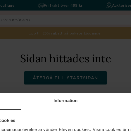
boutique
Fri frakt över 499 kr
Auktoriser
Upp till 25% rabatt på paketerbjudanden
Sidan hittades inte
ÅTERGÅ TILL STARTSIDAN
Information
ELEVEN
Hjälp
cookies
shoppingupplevelse använder Eleven cookies. Vissa cookies är n
Om oss
Kontakta oss