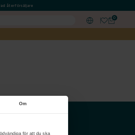
ad återförsäljare
0
Om
Våra siter
ödvändiga för att du ska
Nordicfeel SE