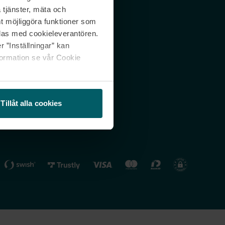
 tjänster, mäta och
 svar
Nordicfeel FI
mt möjliggöra funktioner som
lning
Nordicfeel NO
las med cookieleverantören.
 ”Inställningar” kan
formation se vår Cookie
Tillåt alla cookies