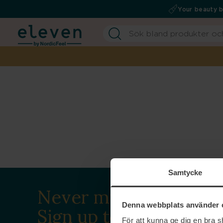
Your beauty 
Samtycke
Never miss a beat.
Denna webbplats använder 
Sign up to our
För att kunna ge dig en bra 