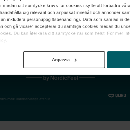
medan ditt samtycke krävs för cookies i syfte att förbättra våra
Jobba hos oss
Vanliga frågor &
illhandahålla dig relevant och anpassat innehåll och annonser sa
Våra varumärken
Spåra min bestäl
kan inkludera personuppgiftsbehandling). Data som samlas in de
Returer &
 och gå vidare” accepterar du samtliga cookies medan du under
reklamationer
ies. Du kan återkalla ditt samtycke när som helst. För mer in
icy.
Anpassa
holm
Email:
kundservice@eleven.se