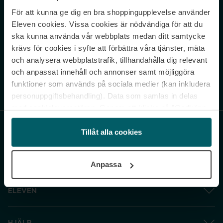
För att kunna ge dig en bra shoppingupplevelse använder
Never miss a beat.
Eleven cookies. Vissa cookies är nödvändiga för att du
Sign up to our newsletter.
ska kunna använda vår webbplats medan ditt samtycke
krävs för cookies i syfte att förbättra våra tjänster, mäta
E-postadress
och analysera webbplatstrafik, tillhandahålla dig relevant
och anpassat innehåll och annonser samt möjliggöra
funktioner som används på sociala medier (kan inkludera
Genom att prenumerera accepterar du vår
Integritetspolicy
. Avprenumerera
när som helst.
personuppgiftsbehandling). Data som samlas in delas
med cookieleverantören. Genom att klicka på ”Godkänn
och gå vidare” accepterar du samtliga cookies medan du
under ”Inställningar” kan anpassa användningen av
Tillåt alla cookies
cookies. Du kan återkalla ditt samtycke när som helst.
För mer information se vår Cookie Policy samt vår
Anpassa
Integritetspolicy.
ELEVEN
HJÄLP