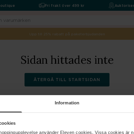
boutique
Fri frakt över 499 kr
Auktoriser
Upp till 25% rabatt på paketerbjudanden
Sidan hittades inte
ÅTERGÅ TILL STARTSIDAN
Information
ELEVEN
Hjälp
cookies
shoppingupplevelse använder Eleven cookies. Vissa cookies är n
Om oss
Kontakta oss