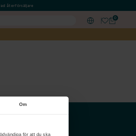
ad återförsäljare
0
Om
Våra siter
ödvändiga för att du ska
Nordicfeel SE