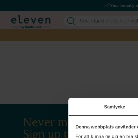
Your beauty 
Samtycke
Never miss a beat.
Denna webbplats använder 
Sign up to our
För att kunna ge dig en bra 