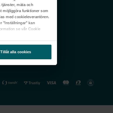
 tjänster, mäta och
 svar
Nordicfeel FI
mt möjliggöra funktioner som
lning
Nordicfeel NO
las med cookieleverantören.
 ”Inställningar” kan
formation se vår Cookie
Tillåt alla cookies