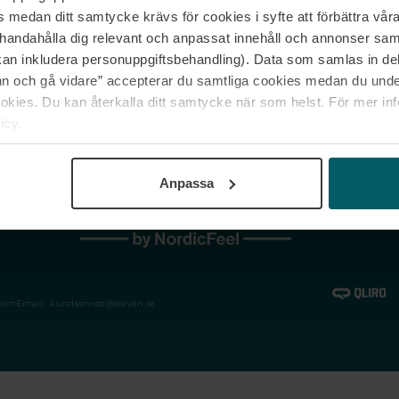
medan ditt samtycke krävs för cookies i syfte att förbättra våra
Jobba hos oss
Vanliga frågor &
illhandahålla dig relevant och anpassat innehåll och annonser sa
Våra varumärken
Spåra min bestäl
kan inkludera personuppgiftsbehandling). Data som samlas in de
Returer &
 och gå vidare” accepterar du samtliga cookies medan du under
reklamationer
ies. Du kan återkalla ditt samtycke när som helst. För mer in
icy.
Anpassa
holm
Email:
kundservice@eleven.se