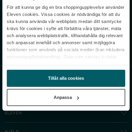
För att kunna ge dig en bra shoppingupplevelse använder
Never miss a beat.
Eleven cookies. Vissa cookies är nödvändiga för att du
Sign up to our newsletter.
ska kunna använda vår webbplats medan ditt samtycke
krävs för cookies i syfte att förbättra våra tjänster, mäta
E-postadress
och analysera webbplatstrafik, tillhandahålla dig relevant
och anpassat innehåll och annonser samt möjliggöra
funktioner som används på sociala medier (kan inkludera
Genom att prenumerera accepterar du vår
Integritetspolicy
. Avprenumerera
när som helst.
personuppgiftsbehandling). Data som samlas in delas
med cookieleverantören. Genom att klicka på ”Godkänn
och gå vidare” accepterar du samtliga cookies medan du
under ”Inställningar” kan anpassa användningen av
Tillåt alla cookies
cookies. Du kan återkalla ditt samtycke när som helst.
För mer information se vår Cookie Policy samt vår
Anpassa
Integritetspolicy.
ELEVEN
HJÄLP