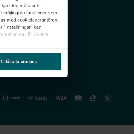
 tjänster, mäta och
 svar
Nordicfeel FI
mt möjliggöra funktioner som
lning
Nordicfeel NO
las med cookieleverantören.
 ”Inställningar” kan
formation se vår Cookie
Tillåt alla cookies