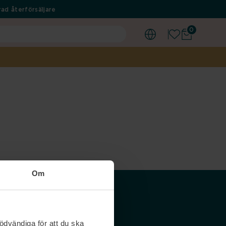
ad återförsäljare
0
Om
Våra siter
ödvändiga för att du ska
Nordicfeel SE