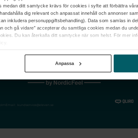
medan ditt samtycke krävs för cookies i syfte att förbättra våra
Jobba hos oss
Vanliga frågor &
illhandahålla dig relevant och anpassat innehåll och annonser sa
Våra varumärken
Spåra min bestäl
kan inkludera personuppgiftsbehandling). Data som samlas in de
Returer &
 och gå vidare” accepterar du samtliga cookies medan du under
reklamationer
ies. Du kan återkalla ditt samtycke när som helst. För mer in
icy.
Anpassa
holm
Email:
kundservice@eleven.se