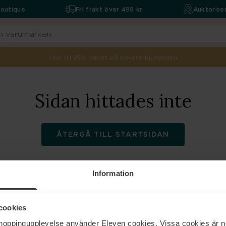
boutique
Fri frakt över 499 kr
Auktoriser
Upp till 25% rabatt på paketerbjudanden
Sidan hittades inte
ÅTERGÅ TILL STARTSIDAN
Information
ELEVEN
Hjälp
cookies
shoppingupplevelse använder Eleven cookies. Vissa cookies är n
Om oss
Kontakta oss