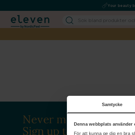
Your beauty 
Samtycke
Never miss a beat.
Denna webbplats använder 
Sign up to our
För att kunna ge dig en bra 