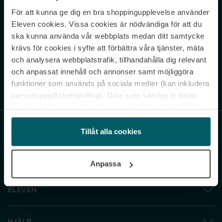
För att kunna ge dig en bra shoppingupplevelse använder
Never miss a beat.
Eleven cookies. Vissa cookies är nödvändiga för att du
Sign up to our newsletter.
ska kunna använda vår webbplats medan ditt samtycke
krävs för cookies i syfte att förbättra våra tjänster, mäta
E-postadress
och analysera webbplatstrafik, tillhandahålla dig relevant
och anpassat innehåll och annonser samt möjliggöra
funktioner som används på sociala medier (kan inkludera
Genom att prenumerera accepterar du vår
Integritetspolicy
. Avprenumerera
när som helst.
personuppgiftsbehandling). Data som samlas in delas
med cookieleverantören. Genom att klicka på ”Godkänn
och gå vidare” accepterar du samtliga cookies medan du
under ”Inställningar” kan anpassa användningen av
Tillåt alla cookies
cookies. Du kan återkalla ditt samtycke när som helst.
För mer information se vår Cookie Policy samt vår
Anpassa
Integritetspolicy.
ELEVEN
HJÄLP