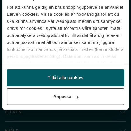
För att kunna ge dig en bra shoppingupplevelse använder
Never miss a beat.
Eleven cookies. Vissa cookies är nödvändiga för att du
Sign up to our newsletter.
ska kunna använda vår webbplats medan ditt samtycke
krävs för cookies i syfte att förbättra våra tjänster, mäta
E-postadress
och analysera webbplatstrafik, tillhandahålla dig relevant
och anpassat innehåll och annonser samt möjliggöra
funktioner som används på sociala medier (kan inkludera
Genom att prenumerera accepterar du vår
Integritetspolicy
. Avprenumerera
när som helst.
personuppgiftsbehandling). Data som samlas in delas
med cookieleverantören. Genom att klicka på ”Godkänn
och gå vidare” accepterar du samtliga cookies medan du
under ”Inställningar” kan anpassa användningen av
Tillåt alla cookies
cookies. Du kan återkalla ditt samtycke när som helst.
För mer information se vår Cookie Policy samt vår
Anpassa
Integritetspolicy.
ELEVEN
HJÄLP