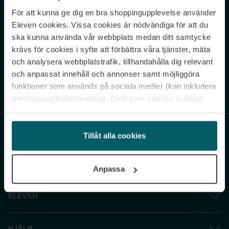
För att kunna ge dig en bra shoppingupplevelse använder
Never miss a beat.
Eleven cookies. Vissa cookies är nödvändiga för att du
Sign up to our newsletter.
ska kunna använda vår webbplats medan ditt samtycke
krävs för cookies i syfte att förbättra våra tjänster, mäta
E-postadress
och analysera webbplatstrafik, tillhandahålla dig relevant
och anpassat innehåll och annonser samt möjliggöra
funktioner som används på sociala medier (kan inkludera
Genom att prenumerera accepterar du vår
Integritetspolicy
. Avprenumerera
när som helst.
personuppgiftsbehandling). Data som samlas in delas
med cookieleverantören. Genom att klicka på ”Godkänn
och gå vidare” accepterar du samtliga cookies medan du
under ”Inställningar” kan anpassa användningen av
Tillåt alla cookies
cookies. Du kan återkalla ditt samtycke när som helst.
För mer information se vår Cookie Policy samt vår
Anpassa
Integritetspolicy.
ELEVEN
HJÄLP