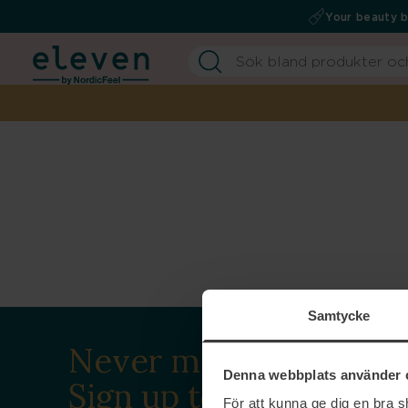
Your beauty 
Samtycke
Never miss a beat.
Denna webbplats använder 
Sign up to our
För att kunna ge dig en bra 