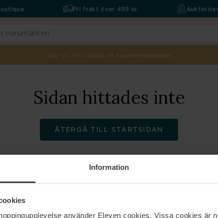
boutique
Fri frakt över 499 kr
Auktoriser
Upp till 25% rabatt på paketerbjudanden
Sidan hittades inte
ÅTERGÅ TILL STARTSIDAN
Information
ELEVEN
Hjälp
cookies
shoppingupplevelse använder Eleven cookies. Vissa cookies är n
Om oss
Kontakta oss