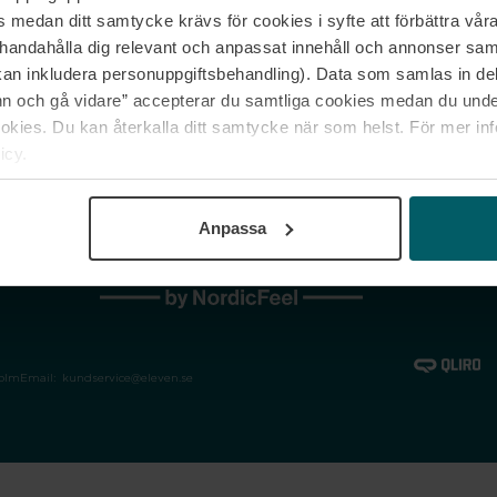
medan ditt samtycke krävs för cookies i syfte att förbättra våra
Jobba hos oss
Vanliga frågor &
illhandahålla dig relevant och anpassat innehåll och annonser sa
Våra varumärken
Spåra min bestäl
kan inkludera personuppgiftsbehandling). Data som samlas in de
Returer &
 och gå vidare” accepterar du samtliga cookies medan du under
reklamationer
ies. Du kan återkalla ditt samtycke när som helst. För mer in
icy.
Anpassa
holm
Email:
kundservice@eleven.se