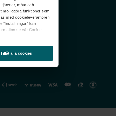
 tjänster, mäta och
 svar
Nordicfeel FI
mt möjliggöra funktioner som
lning
Nordicfeel NO
las med cookieleverantören.
 ”Inställningar” kan
formation se vår Cookie
Tillåt alla cookies