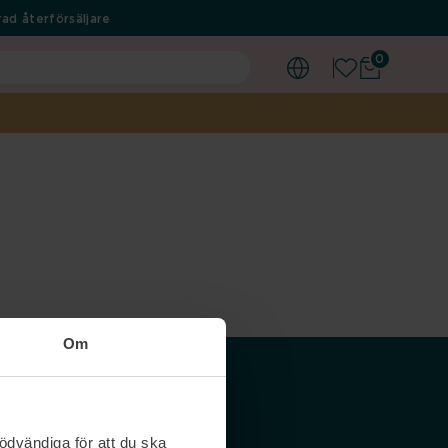
ad återförsäljare
0
Om
Våra siter
ödvändiga för att du ska
Nordicfeel SE