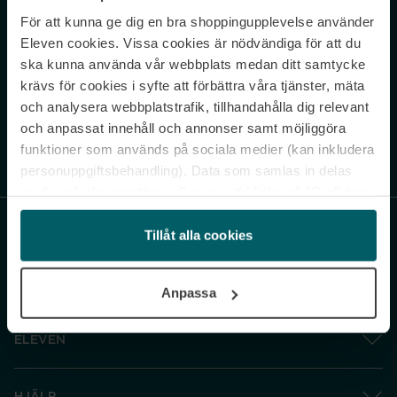
För att kunna ge dig en bra shoppingupplevelse använder
Never miss a beat.
Eleven cookies. Vissa cookies är nödvändiga för att du
Sign up to our newsletter.
ska kunna använda vår webbplats medan ditt samtycke
krävs för cookies i syfte att förbättra våra tjänster, mäta
E-postadress
och analysera webbplatstrafik, tillhandahålla dig relevant
och anpassat innehåll och annonser samt möjliggöra
funktioner som används på sociala medier (kan inkludera
Genom att prenumerera accepterar du vår
Integritetspolicy
. Avprenumerera
när som helst.
personuppgiftsbehandling). Data som samlas in delas
med cookieleverantören. Genom att klicka på ”Godkänn
och gå vidare” accepterar du samtliga cookies medan du
under ”Inställningar” kan anpassa användningen av
Tillåt alla cookies
cookies. Du kan återkalla ditt samtycke när som helst.
För mer information se vår Cookie Policy samt vår
Anpassa
Integritetspolicy.
ELEVEN
HJÄLP