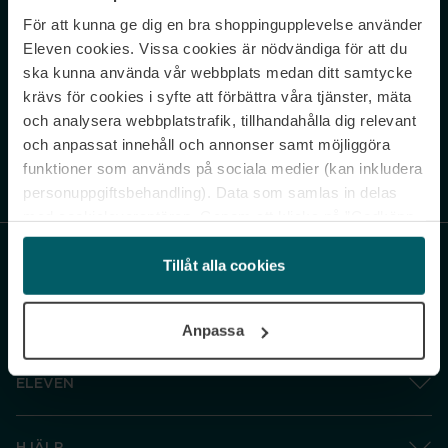
För att kunna ge dig en bra shoppingupplevelse använder
Never miss a beat.
Eleven cookies. Vissa cookies är nödvändiga för att du
Sign up to our newsletter.
ska kunna använda vår webbplats medan ditt samtycke
krävs för cookies i syfte att förbättra våra tjänster, mäta
E-postadress
och analysera webbplatstrafik, tillhandahålla dig relevant
och anpassat innehåll och annonser samt möjliggöra
funktioner som används på sociala medier (kan inkludera
Genom att prenumerera accepterar du vår
Integritetspolicy
. Avprenumerera
när som helst.
personuppgiftsbehandling). Data som samlas in delas
med cookieleverantören. Genom att klicka på ”Godkänn
och gå vidare” accepterar du samtliga cookies medan du
under ”Inställningar” kan anpassa användningen av
Tillåt alla cookies
cookies. Du kan återkalla ditt samtycke när som helst.
För mer information se vår Cookie Policy samt vår
Anpassa
Integritetspolicy.
ELEVEN
HJÄLP