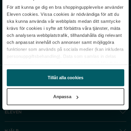
För att kunna ge dig en bra shoppingupplevelse använder
Never miss a beat.
Eleven cookies. Vissa cookies är nödvändiga för att du
Sign up to our newsletter.
ska kunna använda vår webbplats medan ditt samtycke
krävs för cookies i syfte att förbättra våra tjänster, mäta
E-postadress
och analysera webbplatstrafik, tillhandahålla dig relevant
och anpassat innehåll och annonser samt möjliggöra
funktioner som används på sociala medier (kan inkludera
Genom att prenumerera accepterar du vår
Integritetspolicy
. Avprenumerera
när som helst.
personuppgiftsbehandling). Data som samlas in delas
med cookieleverantören. Genom att klicka på ”Godkänn
och gå vidare” accepterar du samtliga cookies medan du
under ”Inställningar” kan anpassa användningen av
Tillåt alla cookies
cookies. Du kan återkalla ditt samtycke när som helst.
För mer information se vår Cookie Policy samt vår
Anpassa
Integritetspolicy.
ELEVEN
HJÄLP