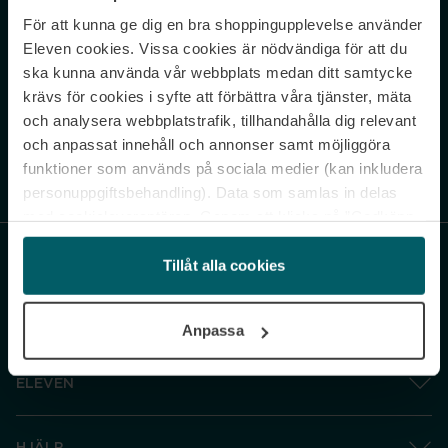
För att kunna ge dig en bra shoppingupplevelse använder
Never miss a beat.
Eleven cookies. Vissa cookies är nödvändiga för att du
Sign up to our newsletter.
ska kunna använda vår webbplats medan ditt samtycke
krävs för cookies i syfte att förbättra våra tjänster, mäta
E-postadress
och analysera webbplatstrafik, tillhandahålla dig relevant
och anpassat innehåll och annonser samt möjliggöra
funktioner som används på sociala medier (kan inkludera
Genom att prenumerera accepterar du vår
Integritetspolicy
. Avprenumerera
när som helst.
personuppgiftsbehandling). Data som samlas in delas
med cookieleverantören. Genom att klicka på ”Godkänn
och gå vidare” accepterar du samtliga cookies medan du
under ”Inställningar” kan anpassa användningen av
Tillåt alla cookies
cookies. Du kan återkalla ditt samtycke när som helst.
För mer information se vår Cookie Policy samt vår
Anpassa
Integritetspolicy.
ELEVEN
HJÄLP